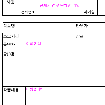
사항
단체의 경우 단체명 기입
이메일
전화번호
작품명
안무자
소요시간
장르
이름
기입
출연자
총
(
명
)
다섯줄이하
작품내용