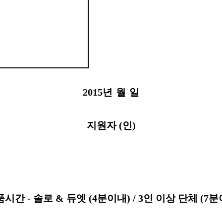
2015
년
월
일
지원자
(
인
)
품시간
-
솔로
&
듀엣
(4
분이내
) / 3
인 이상 단체
(7
분